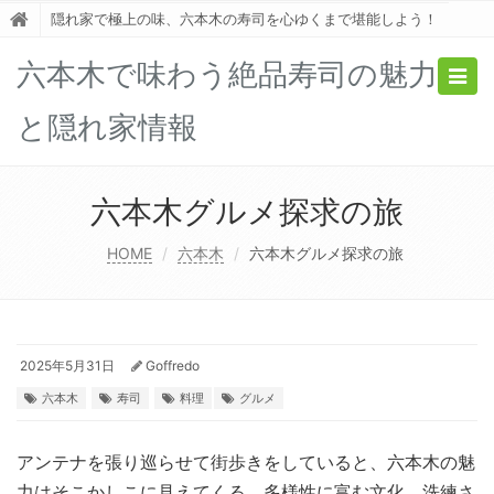
隠れ家で極上の味、六本木の寿司を心ゆくまで堪能しよう！
六本木で味わう絶品寿司の魅力
Togg
navig
と隠れ家情報
六本木グルメ探求の旅
HOME
六本木
六本木グルメ探求の旅
2025年5月31日
Goffredo
六本木
寿司
料理
グルメ
アンテナを張り巡らせて街歩きをしていると、六本木の魅
力はそこかしこに見えてくる。
多様性に富む文化、洗練さ