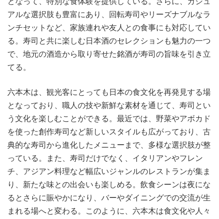
となって、特別な食体験を提供している。さらに、カジュ
アルな選択肢も豊富にあり、回転寿司やリーズナブルなラ
ンチセットなど、家族連れや友人との食事にも対応してい
る。寿司と共に楽しむ日本酒のセレクションも魅力の一つ
で、地元の酒造から取り寄せた銘酒が寿司の旨味を引き立
てる。
六本木は、観光客にとっても日本の食文化を再発見する場
となっており、職人の技や新鮮な素材を通じて、寿司とい
う文化を楽しむことができる。最近では、野菜やアボカド
を使った創作寿司など新しいスタイルも広がっており、古
典的な寿司から進化したメニューまで、多様な選択肢が整
っている。また、寿司だけでなく、イタリアンやフレン
チ、アジアン料理など幅広いジャンルのレストランが集ま
り、新たな味との出会いも楽しめる。飲食シーンは夜にな
るとさらに賑やかになり、バーやダイニングでの交流が生
まれる場へと変わる。このように、六本木は食文化や人々